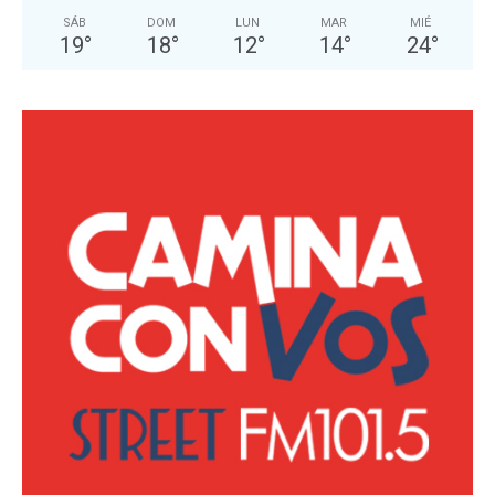
SÁB
DOM
LUN
MAR
MIÉ
19
°
18
°
12
°
14
°
24
°