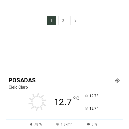
1
2
POSADAS
Cielo Claro
°
12.7
°
C
12.7
°
12.7
78 %
1.3kmh
5 %