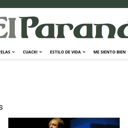
PELAS
CUACK!
ESTILO DE VIDA
ME SIENTO BIEN
El
Paraná
s