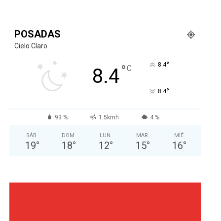
POSADAS
Cielo Claro
°
8.4
°
C
8.4
°
8.4
93 %
1.5kmh
4 %
SÁB
DOM
LUN
MAR
MIÉ
19
°
18
°
12
°
15
°
16
°