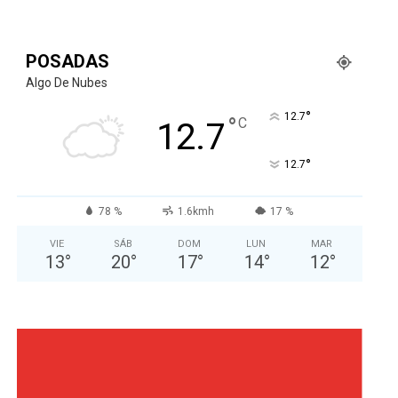
POSADAS
Algo De Nubes
°
12.7
°
C
12.7
°
12.7
78 %
1.6kmh
17 %
VIE
SÁB
DOM
LUN
MAR
13
°
20
°
17
°
14
°
12
°