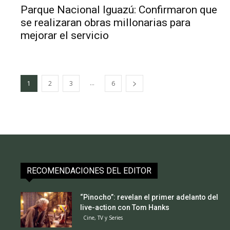
Parque Nacional Iguazú: Confirmaron que
se realizaran obras millonarias para
mejorar el servicio
...
1
2
3
6
RECOMENDACIONES DEL EDITOR
“Pinocho”: revelan el primer adelanto del
live-action con Tom Hanks
Cine, TV y Series