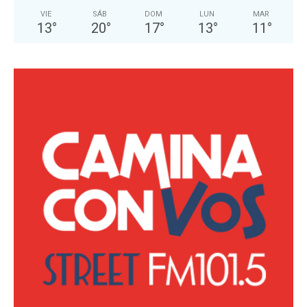
VIE
SÁB
DOM
LUN
MAR
13
°
20
°
17
°
13
°
11
°