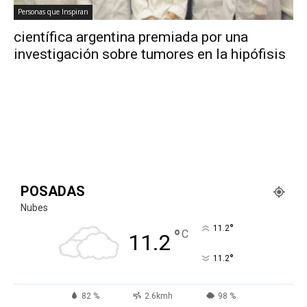
Personas que Inspiran
científica argentina premiada por una
investigación sobre tumores en la hipófisis
POSADAS
Nubes
°
11.2
°
C
11.2
°
11.2
82 %
2.6kmh
98 %