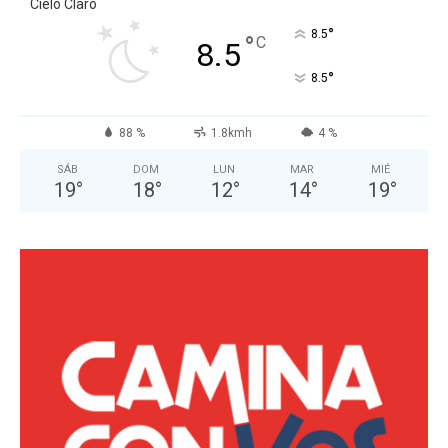
Cielo Claro
°
8.5
°
C
8.5
°
8.5
88 %
1.8kmh
4 %
SÁB
DOM
LUN
MAR
MIÉ
19
°
18
°
12
°
14
°
19
°