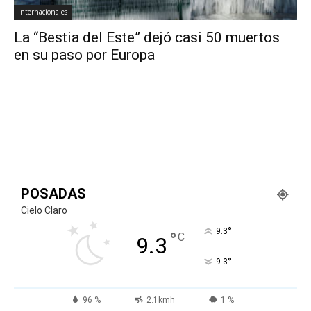
Internacionales
La “Bestia del Este” dejó casi 50 muertos
en su paso por Europa
POSADAS
Cielo Claro
°
9.3
°
C
9.3
°
9.3
96 %
2.1kmh
1 %