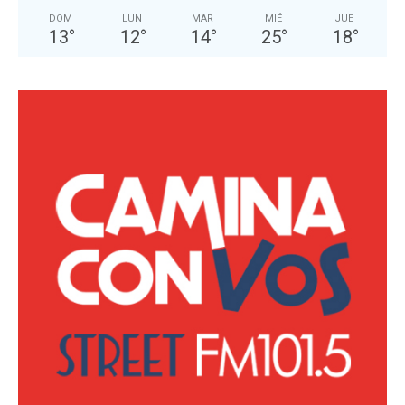
DOM
LUN
MAR
MIÉ
JUE
13
°
12
°
14
°
25
°
18
°