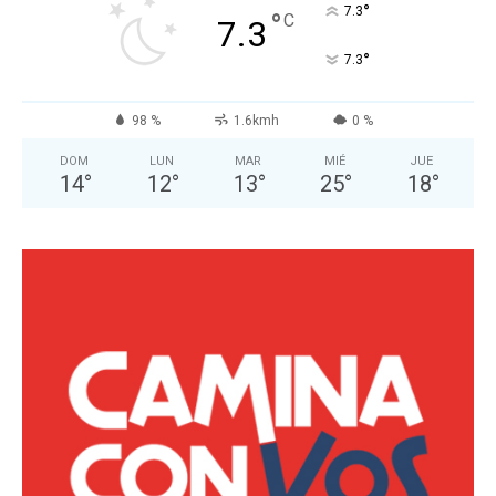
°
7.3
°
C
7.3
°
7.3
98 %
1.6kmh
0 %
DOM
LUN
MAR
MIÉ
JUE
14
°
12
°
13
°
25
°
18
°