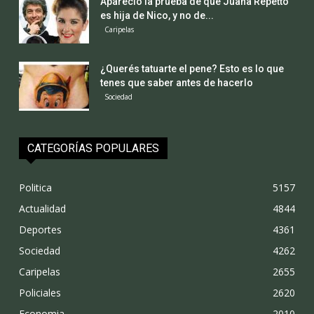
Apareció la prueba de que Juana Repetto
es hija de Nico, y no de...
Caripelas
¿Querés tatuarte el pene? Esto es lo que
tenes que saber antes de hacerlo
Sociedad
CATEGORÍAS POPULARES
Politica
5157
Actualidad
4844
Deportes
4361
Sociedad
4262
Caripelas
2655
Policiales
2620
Economia
2010