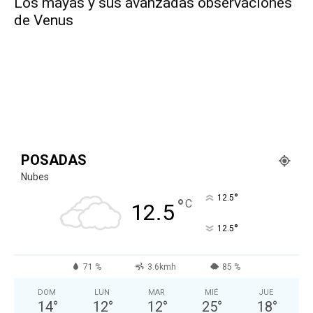
Los mayas y sus avanzadas observaciones
de Venus
POSADAS
Nubes
°
12.5
°
C
12.5
°
12.5
71 %
3.6kmh
85 %
DOM
LUN
MAR
MIÉ
JUE
14
°
12
°
12
°
25
°
18
°