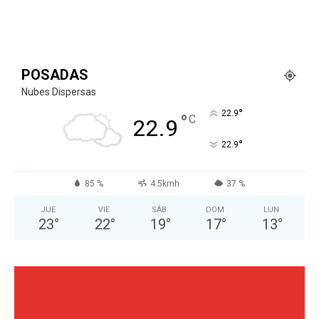
POSADAS
Nubes Dispersas
°
22.9
°
C
22.9
°
22.9
85 %
4.5kmh
37 %
JUE
VIE
SÁB
DOM
LUN
23
°
22
°
19
°
17
°
13
°