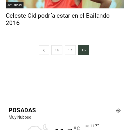
Actualidad
Celeste Cid podría estar en el Bailando
2016
16
17
18
POSADAS
Muy Nuboso
°
11.7
°
C