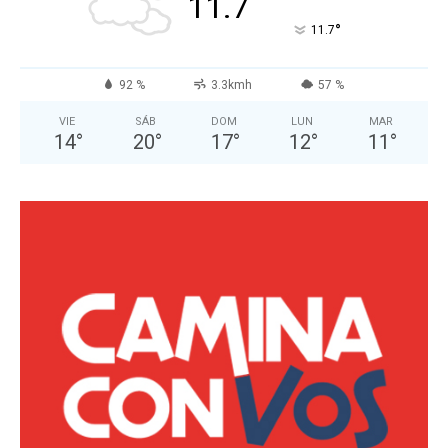
11.7
°
11.7
92 %
3.3kmh
57 %
VIE
SÁB
DOM
LUN
MAR
14
°
20
°
17
°
12
°
11
°