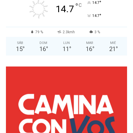
°
14.7
°
C
14.7
°
14.7
79 %
2.3kmh
3 %
SÁB
DOM
LUN
MAR
MIÉ
15
°
16
°
11
°
16
°
21
°