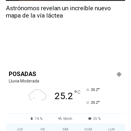
Astrónomos revelan un increíble nuevo
mapa de la vía láctea
POSADAS
Lluvia Moderada
°
25.2
°
C
25.2
°
25.2
74 %
5kmh
25 %
JUE
VIE
SÁB
DOM
LUN