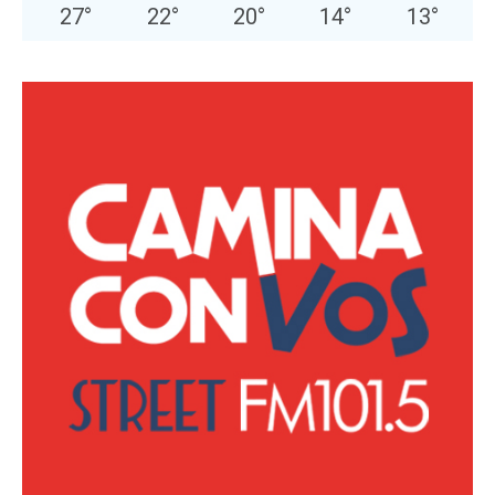
27
°
22
°
20
°
14
°
13
°