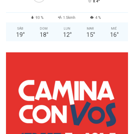
°
8.4
93 %
1.5kmh
4 %
SÁB
DOM
LUN
MAR
MIÉ
19
°
18
°
12
°
15
°
16
°