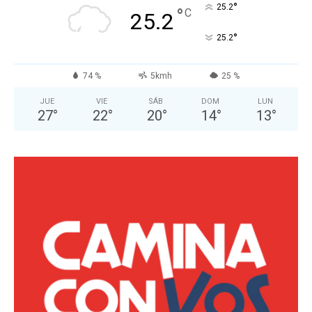
°
25.2
°
C
25.2
°
25.2
74 %
5kmh
25 %
JUE
VIE
SÁB
DOM
LUN
27
°
22
°
20
°
14
°
13
°