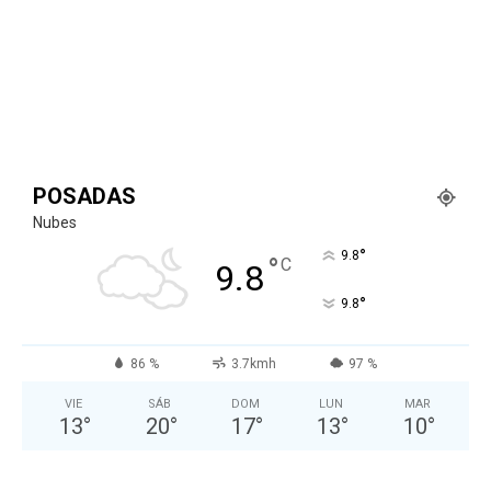
POSADAS
Nubes
°
9.8
°
C
9.8
°
9.8
86 %
3.7kmh
97 %
VIE
SÁB
DOM
LUN
MAR
13
°
20
°
17
°
13
°
10
°