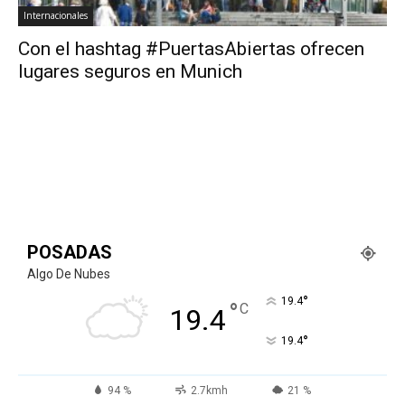
Internacionales
Con el hashtag #PuertasAbiertas ofrecen
lugares seguros en Munich
POSADAS
Algo De Nubes
°
19.4
°
C
19.4
°
19.4
94 %
2.7kmh
21 %