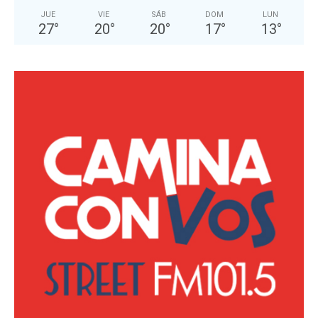
JUE
VIE
SÁB
DOM
LUN
27
°
20
°
20
°
17
°
13
°