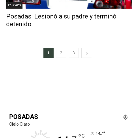
Policiales
Posadas: Lesionó a su padre y terminó
detenido
1
2
3
POSADAS
Cielo Claro
°
14.7
°
C