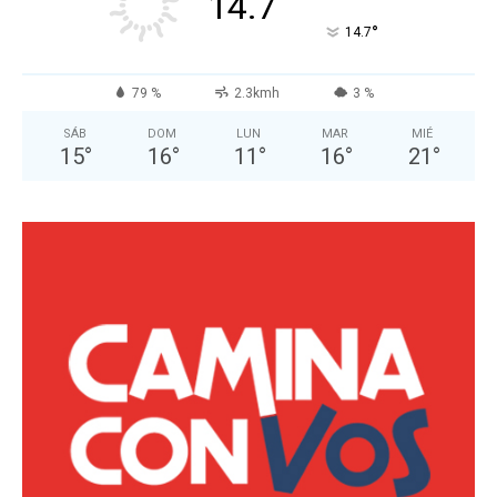
14.7
°
14.7
79 %
2.3kmh
3 %
SÁB
DOM
LUN
MAR
MIÉ
15
°
16
°
11
°
16
°
21
°