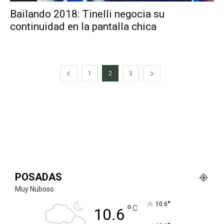
Bailando 2018: Tinelli negocia su
continuidad en la pantalla chica
1
2
3
POSADAS
Muy Nuboso
°
10.6
°
C
10.6