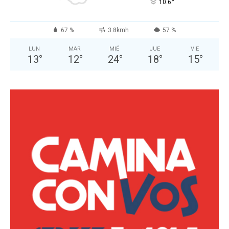
°
10.6
67 %
3.8kmh
57 %
LUN
MAR
MIÉ
JUE
VIE
13
°
12
°
24
°
18
°
15
°