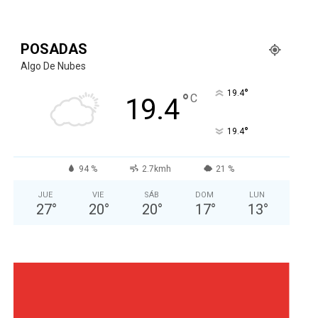
POSADAS
Algo De Nubes
°
19.4
°
C
19.4
°
19.4
94 %
2.7kmh
21 %
JUE
VIE
SÁB
DOM
LUN
27
°
20
°
20
°
17
°
13
°