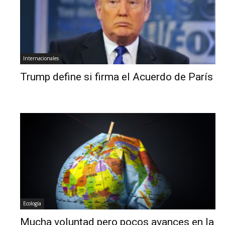
Internacionales
Trump define si firma el Acuerdo de París
Ecología
Mucha voluntad pero pocos avances en la