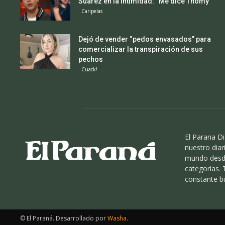
Suárez en la intimidad: “Me dice Thomy”
Caripelas
Dejó de vender “pedos envasados” para
comercializar la transpiración de sus
pechos
Cuack!
El Parana Di
nuestro diari
mundo desde
categorías.
constante b
© El Paraná. Desarrollado por
Washa
.