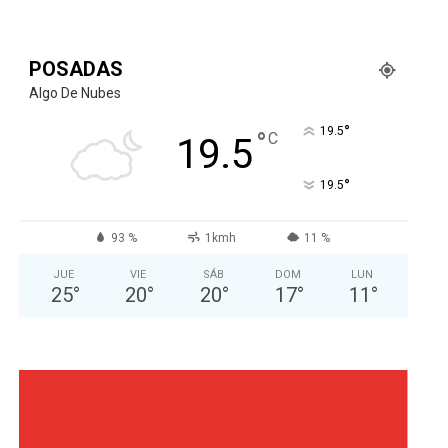
POSADAS
Algo De Nubes
°
19.5
°
C
19.5
°
19.5
93 %
1kmh
11 %
JUE
VIE
SÁB
DOM
LUN
25
°
20
°
20
°
17
°
11
°