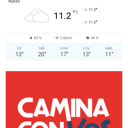
Nubes
°
11.2
°
C
11.2
°
11.2
82 %
2.6kmh
98 %
VIE
SÁB
DOM
LUN
MAR
13
°
20
°
17
°
13
°
11
°