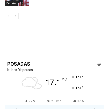
Deportes
POSADAS
Nubes Dispersas
°
17.1
°
C
17.1
°
17.1
72 %
2.8kmh
37 %