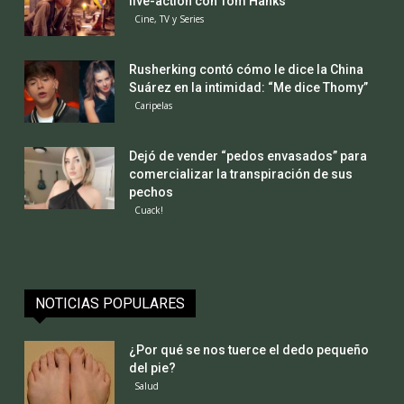
live-action con Tom Hanks
Cine, TV y Series
Rusherking contó cómo le dice la China
Suárez en la intimidad: “Me dice Thomy”
Caripelas
Dejó de vender “pedos envasados” para
comercializar la transpiración de sus
pechos
Cuack!
NOTICIAS POPULARES
¿Por qué se nos tuerce el dedo pequeño
del pie?
Salud