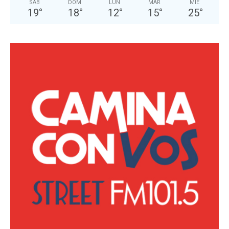
SÁB
DOM
LUN
MAR
MIÉ
19
°
18
°
12
°
15
°
25
°