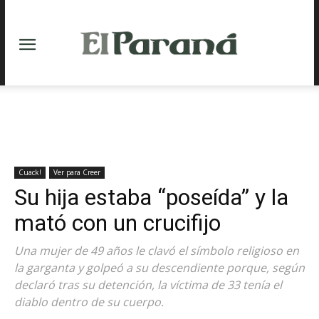
Cuack!
Ver para Creer
Su hija estaba “poseída” y la
mató con un crucifijo
Una mujer de 49 años le clavó el símbolo religioso en
la garganta y golpeó a su descendiente porque, según
declaró tras su detención, la víctima de 33 tenía el
diablo dentro de su cuerpo.