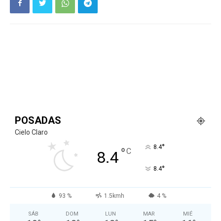
POSADAS
Cielo Claro
°
8.4
°
C
8.4
°
8.4
93 %
1.5kmh
4 %
SÁB
DOM
LUN
MAR
MIÉ