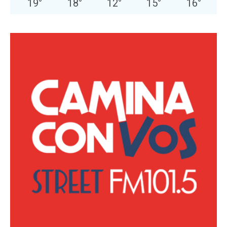
19
°
18
°
12
°
15
°
16
°