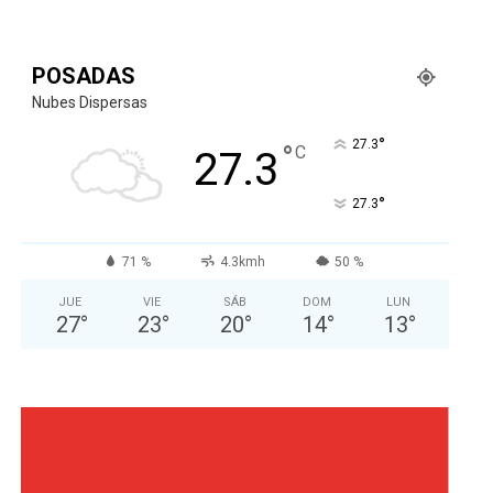
POSADAS
Nubes Dispersas
°
27.3
°
C
27.3
°
27.3
71 %
4.3kmh
50 %
JUE
VIE
SÁB
DOM
LUN
27
°
23
°
20
°
14
°
13
°