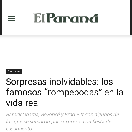
Caripelas
Sorpresas inolvidables: los
famosos “rompebodas” en la
vida real
Barack Obama, Beyoncé y Brad Pitt son algunos de
los que se sumaron por sorpresa a un fiesta de
casamiento