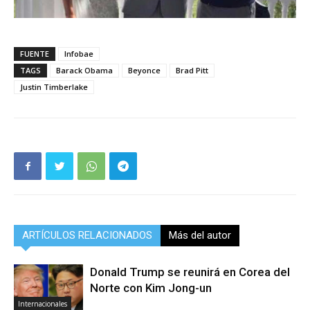
FUENTE
Infobae
TAGS
Barack Obama
Beyonce
Brad Pitt
Justin Timberlake
ARTÍCULOS RELACIONADOS
Más del autor
Donald Trump se reunirá en Corea del
Norte con Kim Jong-un
Internacionales