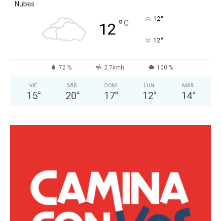
Nubes
°
12
°
C
12
°
12
72 %
2.7kmh
100 %
VIE
SÁB
DOM
LUN
MAR
15
°
20
°
17
°
12
°
14
°