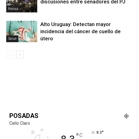
discusiones entre senadores del PJ
Politica
Alto Uruguay: Detectan mayor
incidencia del cáncer de cuello de
útero
Salud
POSADAS
Cielo Claro
°
8.3
°
C
8.3