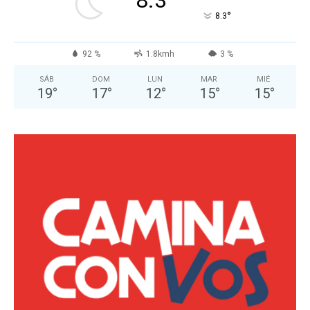
°
8.3
92 %
1.8kmh
3 %
SÁB
DOM
LUN
MAR
MIÉ
19
°
17
°
12
°
15
°
15
°