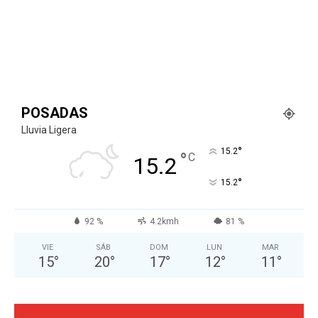
POSADAS
Lluvia Ligera
°
15.2
°
C
15.2
°
15.2
92 %
4.2kmh
81 %
VIE
SÁB
DOM
LUN
MAR
15
°
20
°
17
°
12
°
11
°