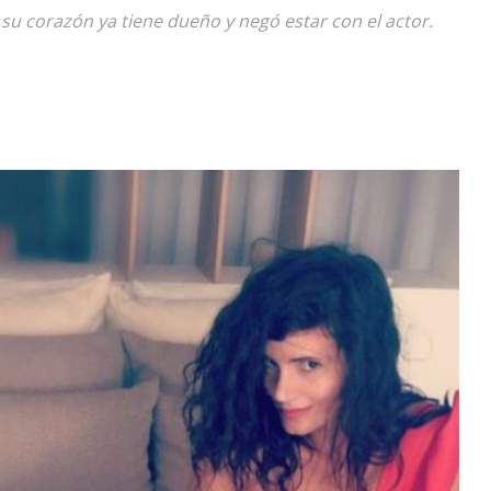
 su corazón ya tiene dueño y negó estar con el actor.
Diario