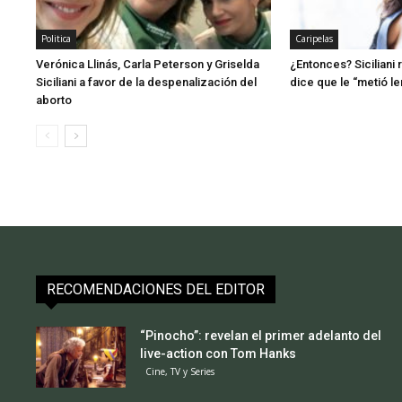
Politica
Caripelas
Verónica Llinás, Carla Peterson y Griselda
¿Entonces? Siciliani 
Siciliani a favor de la despenalización del
dice que le “metió l
aborto
RECOMENDACIONES DEL EDITOR
“Pinocho”: revelan el primer adelanto del
live-action con Tom Hanks
Cine, TV y Series