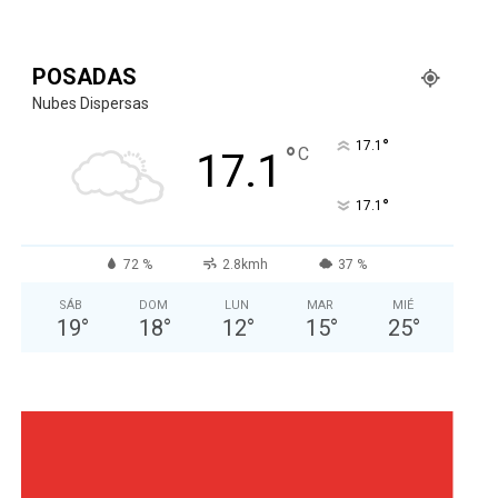
POSADAS
Nubes Dispersas
°
17.1
°
C
17.1
°
17.1
72 %
2.8kmh
37 %
SÁB
DOM
LUN
MAR
MIÉ
19
°
18
°
12
°
15
°
25
°