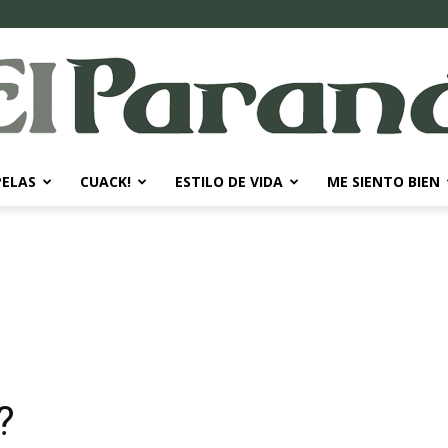
PELAS
CUACK!
ESTILO DE VIDA
ME SIENTO BIEN
El
Paraná
?