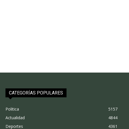
CATEGORÍAS POPULARES
Politica
5157
Actualidad
4844
Deportes
4361