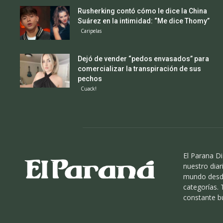
Rusherking contó cómo le dice la China
Suárez en la intimidad: “Me dice Thomy”
Caripelas
Dejó de vender “pedos envasados” para
comercializar la transpiración de sus
pechos
Cuack!
El Parana Di
nuestro diari
mundo desde
categorías.
constante b