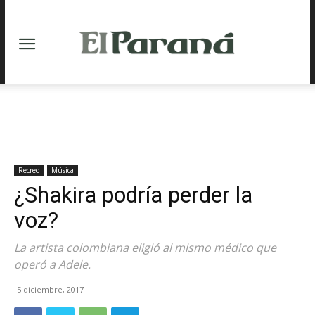
Recreo
Música
¿Shakira podría perder la
voz?
La artista colombiana eligió al mismo médico que
operó a Adele.
5 diciembre, 2017