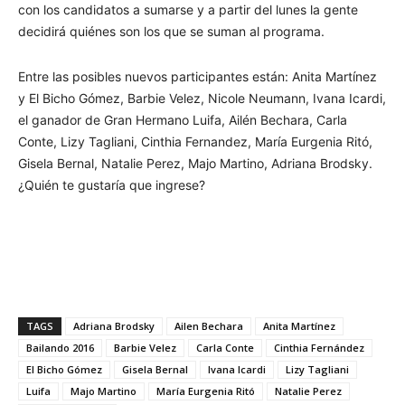
con los candidatos a sumarse y a partir del lunes la gente
decidirá quiénes son los que se suman al programa.
Entre las posibles nuevos participantes están: Anita Martínez
y El Bicho Gómez, Barbie Velez, Nicole Neumann, Ivana Icardi,
el ganador de Gran Hermano Luifa, Ailén Bechara, Carla
Conte, Lizy Tagliani, Cinthia Fernandez, María Eurgenia Ritó,
Gisela Bernal, Natalie Perez, Majo Martino, Adriana Brodsky.
¿Quién te gustaría que ingrese?
TAGS
Adriana Brodsky
Ailen Bechara
Anita Martínez
Bailando 2016
Barbie Velez
Carla Conte
Cinthia Fernández
El Bicho Gómez
Gisela Bernal
Ivana Icardi
Lizy Tagliani
Luifa
Majo Martino
María Eurgenia Ritó
Natalie Perez