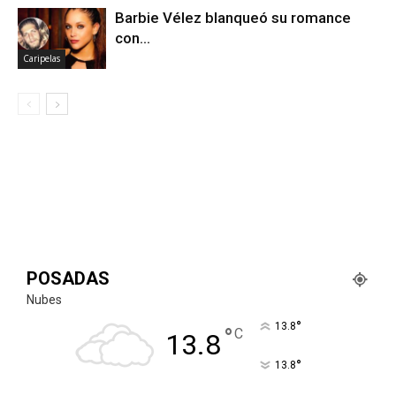
Barbie Vélez blanqueó su romance
con…
Caripelas
POSADAS
Nubes
°
13.8
°
C
13.8
°
13.8