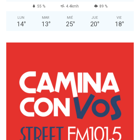
55 %
4.4kmh
89 %
LUN
MAR
MIÉ
JUE
VIE
14
°
13
°
25
°
20
°
18
°