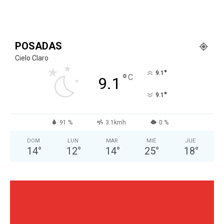
POSADAS
Cielo Claro
°
9.1
°
C
9.1
°
9.1
91 %
3.1kmh
0 %
DOM
LUN
MAR
MIÉ
JUE
14
°
12
°
14
°
25
°
18
°