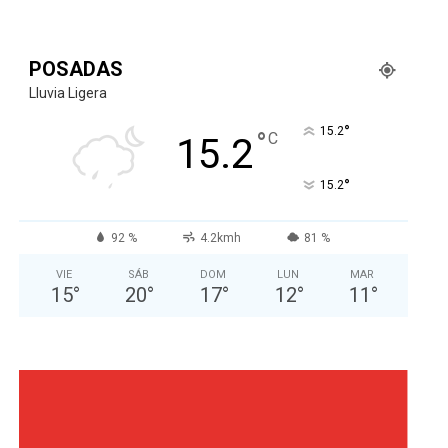
POSADAS
Lluvia Ligera
°
15.2
°
C
15.2
°
15.2
92 %
4.2kmh
81 %
VIE
SÁB
DOM
LUN
MAR
15
°
20
°
17
°
12
°
11
°