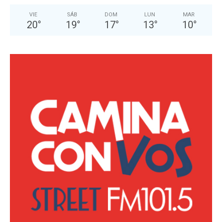
VIE
SÁB
DOM
LUN
MAR
20
°
19
°
17
°
13
°
10
°