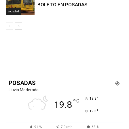
BOLETO EN POSADAS
Sociedad
POSADAS
Lluvia Moderada
°
19.8
°
C
19.8
°
19.8
91 %
7.9kmh
68 %