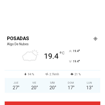
POSADAS
Algo De Nubes
°
19.4
°
C
19.4
°
19.4
94 %
2.7kmh
21 %
JUE
VIE
SÁB
DOM
LUN
27
°
20
°
20
°
17
°
13
°