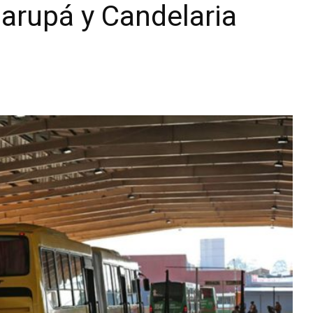
Garupá y Candelaria
Diario