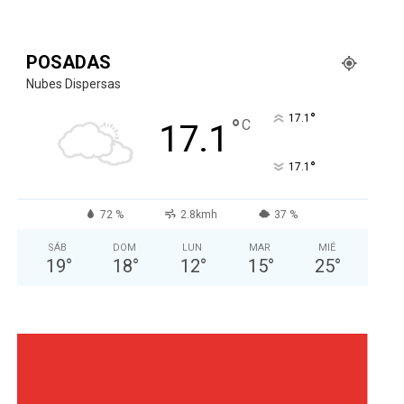
POSADAS
Nubes Dispersas
°
17.1
°
C
17.1
°
17.1
72 %
2.8kmh
37 %
SÁB
DOM
LUN
MAR
MIÉ
19
°
18
°
12
°
15
°
25
°