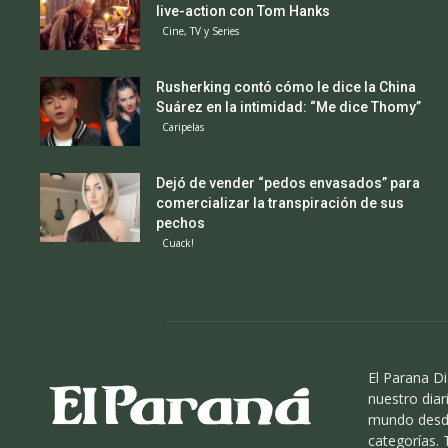
live-action con Tom Hanks
Cine, TV y Series
Rusherking contó cómo le dice la China
Suárez en la intimidad: “Me dice Thomy”
Caripelas
Dejó de vender “pedos envasados” para
comercializar la transpiración de sus
pechos
Cuack!
El Parana Di
nuestro diari
mundo desde
categorías.