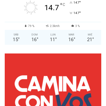
°
14.7
°
C
14.7
°
14.7
79 %
2.3kmh
3 %
SÁB
DOM
LUN
MAR
MIÉ
15
°
16
°
11
°
16
°
21
°