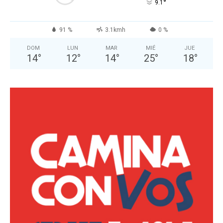
°
9.1
91 %
3.1kmh
0 %
DOM
LUN
MAR
MIÉ
JUE
14
°
12
°
14
°
25
°
18
°