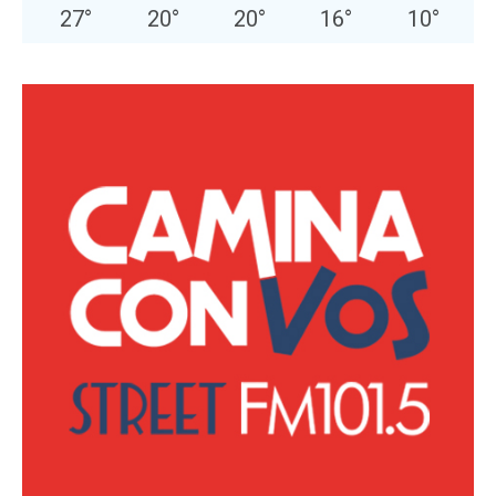
27
°
20
°
20
°
16
°
10
°