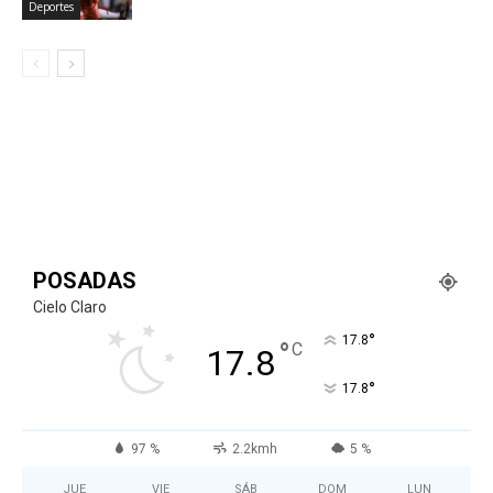
Deportes
POSADAS
Cielo Claro
°
17.8
°
C
17.8
°
17.8
97 %
2.2kmh
5 %
JUE
VIE
SÁB
DOM
LUN