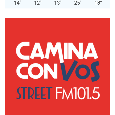
14
°
12
°
13
°
25
°
18
°