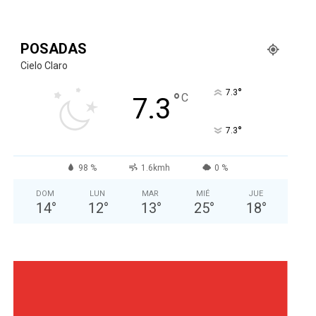
POSADAS
Cielo Claro
°
7.3
°
C
7.3
°
7.3
98 %
1.6kmh
0 %
DOM
LUN
MAR
MIÉ
JUE
14
°
12
°
13
°
25
°
18
°