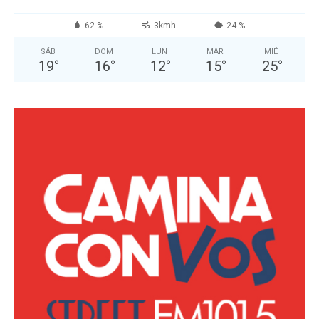
62 %
3kmh
24 %
SÁB
DOM
LUN
MAR
MIÉ
19
°
16
°
12
°
15
°
25
°