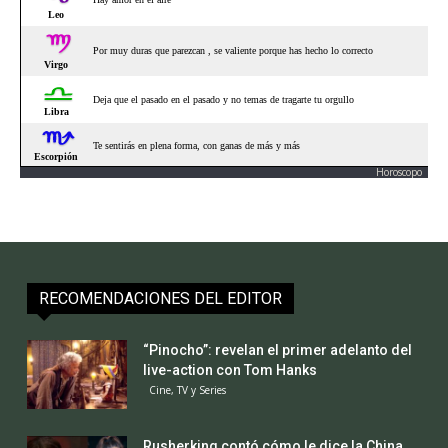
Horoscopo
RECOMENDACIONES DEL EDITOR
“Pinocho”: revelan el primer adelanto del
live-action con Tom Hanks
Cine, TV y Series
Rusherking contó cómo le dice la China