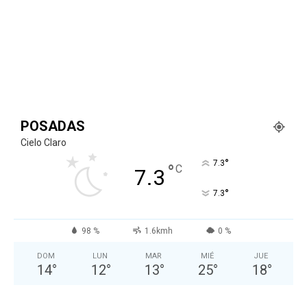
POSADAS
Cielo Claro
°
7.3
°
C
7.3
°
7.3
98 %
1.6kmh
0 %
DOM
LUN
MAR
MIÉ
JUE
14
°
12
°
13
°
25
°
18
°