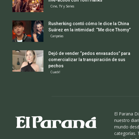
live-action con Tom Hanks
Cine, TV y Series
Rusherking contó cómo le dice la China
Suárez en la intimidad: “Me dice Thomy”
Caripelas
Dejó de vender “pedos envasados” para
comercializar la transpiración de sus
pechos
Cuack!
El Parana Di
nuestro diari
mundo desde
categorías.