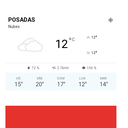
POSADAS
Nubes
°
12
°
C
12
°
12
72 %
2.7kmh
100 %
VIE
SÁB
DOM
LUN
MAR
15
°
20
°
17
°
12
°
14
°