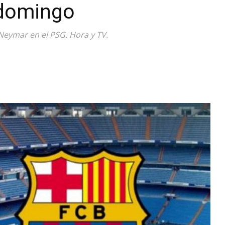
 domingo
Diario
eymar en el PSG. Hora y TV.