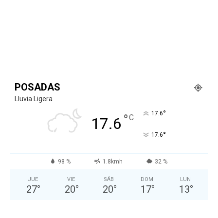
POSADAS
Lluvia Ligera
°
17.6
°
C
17.6
°
17.6
98 %
1.8kmh
32 %
JUE
VIE
SÁB
DOM
LUN
27
°
20
°
20
°
17
°
13
°