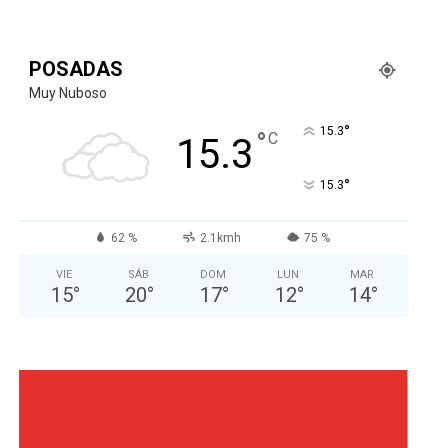
POSADAS
Muy Nuboso
°
15.3
°
C
15.3
°
15.3
62 %
2.1kmh
75 %
VIE
SÁB
DOM
LUN
MAR
15
°
20
°
17
°
12
°
14
°