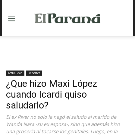
Actualidad
Deportes
¿Que hizo Maxi López
cuando Icardi quiso
saludarlo?
El ex River no solo le negó el saludo al marido de
Wanda Nara -su ex esposa-, sino que además hizo
una grosería al tocarse los genitales. Luego, en la