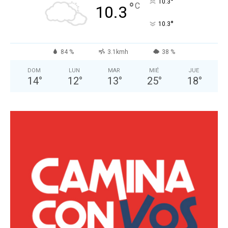
°
10.3
°
C
10.3
°
10.3
84 %
3.1kmh
38 %
DOM
LUN
MAR
MIÉ
JUE
14
°
12
°
13
°
25
°
18
°