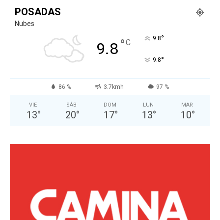
POSADAS
Nubes
°
9.8
°
C
9.8
°
9.8
86 %
3.7kmh
97 %
VIE
SÁB
DOM
LUN
MAR
13
°
20
°
17
°
13
°
10
°