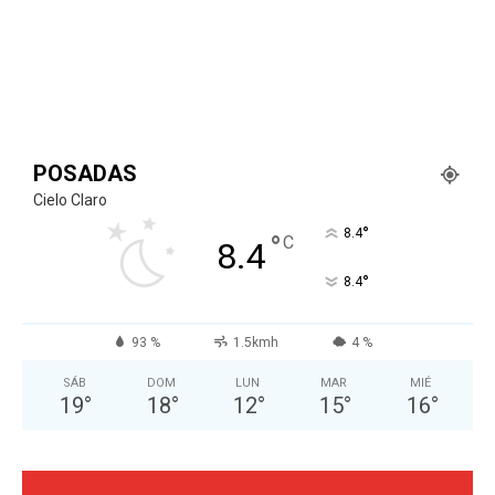
POSADAS
Cielo Claro
°
8.4
°
C
8.4
°
8.4
93 %
1.5kmh
4 %
SÁB
DOM
LUN
MAR
MIÉ
19
°
18
°
12
°
15
°
16
°