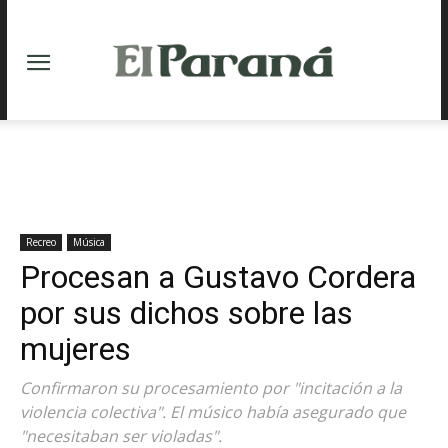
Recreo
Música
Procesan a Gustavo Cordera
por sus dichos sobre las
mujeres
Confirmaron su procesamiento por "incitación a la
violencia colectiva". El músico había asegurado que
"necesitaban ser violadas".