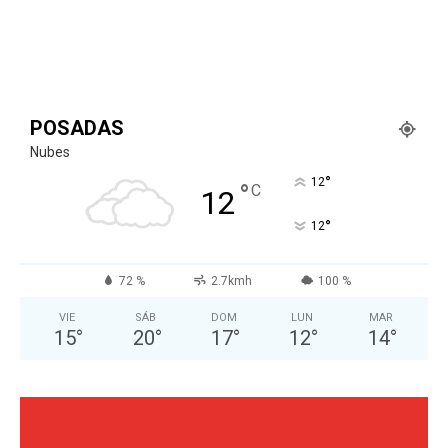
POSADAS
Nubes
°
12
°
C
12
°
12
72 %
2.7kmh
100 %
VIE
SÁB
DOM
LUN
MAR
15
°
20
°
17
°
12
°
14
°