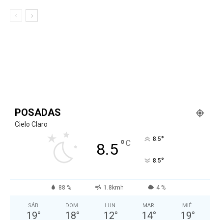
POSADAS
Cielo Claro
°
8.5
°
C
8.5
°
8.5
88 %
1.8kmh
4 %
SÁB
DOM
LUN
MAR
MIÉ
19
°
18
°
12
°
14
°
19
°