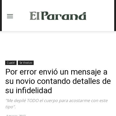
Cuack!
Se Viralizo
Por error envió un mensaje a
su novio contando detalles de
su infidelidad
"Me depilé TODO el cuerpo para acostarme con este
tipo".
4 marzo, 2017